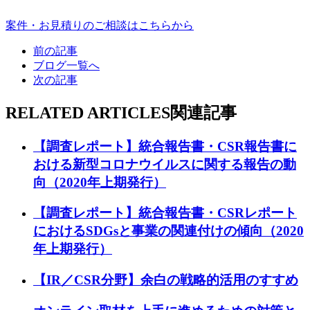
案件・お見積りのご相談はこちらから
前の記事
ブログ一覧へ
次の記事
RELATED ARTICLES
関連記事
【調査レポート】統合報告書・CSR報告書に
おける新型コロナウイルスに関する報告の動
向（2020年上期発行）
【調査レポート】統合報告書・CSRレポート
におけるSDGsと事業の関連付けの傾向（2020
年上期発行）
【IR／CSR分野】余白の戦略的活用のすすめ