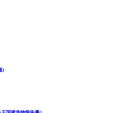
)
ブータン王国建造物報告書）