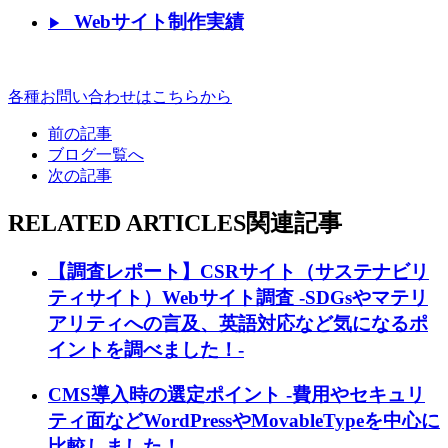
Webサイト制作実績
▶
各種お問い合わせはこちらから
前の記事
ブログ一覧へ
次の記事
RELATED ARTICLES
関連記事
【調査レポート】CSRサイト（サステナビリ
ティサイト）Webサイト調査 -SDGsやマテリ
アリティへの言及、英語対応など気になるポ
イントを調べました！-
CMS導入時の選定ポイント -費用やセキュリ
ティ面などWordPressやMovableTypeを中心に
比較しました！-